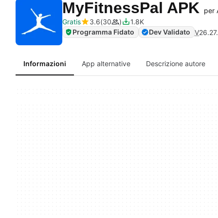
MyFitnessPal APK
per 
Gratis
3.6
30
1.8K
Programma Fidato
Dev Validato
V
26.27
Informazioni
App alternative
Descrizione autore