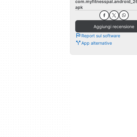
com.myfitnesspal.android_26
apk
Aggiungi recensione
Report sul software
App alternative