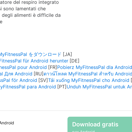
atore del respiro integrato
si sono lamentati che
 degli alimenti è difficile da
e
 MyFitnessPal をダウンロード
itnessPal für Android herunter
nessPal pour Android
Pobierz MyFitnessPal dla Androi
al Для Android
ดาวน์โหลด MyFitnessPal สำหรับ Androi
sPal för Android
Tải xuống MyFitnessPal cho Android
yFitnessPal para Android
Unduh MyFitnessPal untuk A
Android
Download gratis
per Android