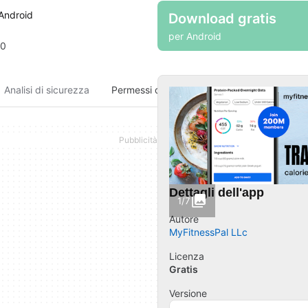
Android
Download gratis
per Android
.0
Analisi di sicurezza
Permessi dell'app
Dettagli dell'app
1/7
Autore
MyFitnessPal LLc
Licenza
Gratis
Versione