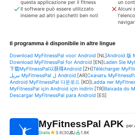
questa applicazione per il fitness
un cont
Il software può essere utilizzato
Alcuni 
insieme ad altri pacchetti ben noti
l'elenco
navigar
Il programma è disponibile in altre lingue
Download MyFitnessPal voor Android
Android 版
Download MyFitnessPal for Android
Laden Sie MyF
下载MyFitnessPal以获得Android
Télécharger MyFit
تنزيل MyFitnessPal ل Android
Скачать MyFitnessP
Android MyFitnessPal 다운로드
Ladda ner MyFitnes
MyFitnessPal için Android için indirin
Baixada do M
Descargar MyFitnessPal para Android
MyFitnessPal APK
per 
Gratis
3.6
30
1.8K